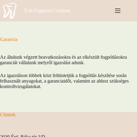
Skip
to
Érdi Fogászati Centrum
content
Garancia
Az általunk végzett beavatkozásokra és az elkészült fogpótlásokra
garanciát vállalunk melyről igazolást adunk.
Az igazoláson többek közt feltüntetjük a fogpótlás készítése során
felhasznált anyagokat, a garanciaidőt, valamint az ahhoz szükséges
kontrollvizsgálatokat.
Címünk
2030 Érd, Béke tér 3/D